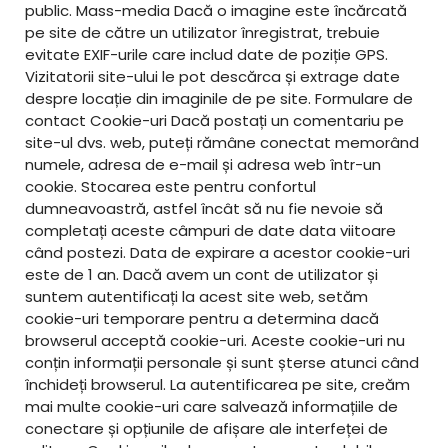
public. Mass-media Dacă o imagine este încărcată
pe site de către un utilizator înregistrat, trebuie
evitate EXIF-urile care includ date de poziție GPS.
Vizitatorii site-ului le pot descărca și extrage date
despre locație din imaginile de pe site. Formulare de
contact Cookie-uri Dacă postați un comentariu pe
site-ul dvs. web, puteți rămâne conectat memorând
numele, adresa de e-mail și adresa web într-un
cookie. Stocarea este pentru confortul
dumneavoastră, astfel încât să nu fie nevoie să
completați aceste câmpuri de date data viitoare
când postezi. Data de expirare a acestor cookie-uri
este de 1 an. Dacă avem un cont de utilizator și
suntem autentificați la acest site web, setăm
cookie-uri temporare pentru a determina dacă
browserul acceptă cookie-uri. Aceste cookie-uri nu
conțin informații personale și sunt șterse atunci când
închideți browserul. La autentificarea pe site, creăm
mai multe cookie-uri care salvează informațiile de
conectare și opțiunile de afișare ale interfeței de