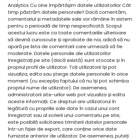
Analytics Cu cine împărtășim datele utilizatorilor Cât
timp păstrăm datele personale? Dacă comentăm,
comentariul și metadatele sale vor rămâne în sistem
pentru o perioadă de timp nespecificată. Scopul
acestui lucru este ca toate comentariile ulterioare
să devină cunoscute și aprobate de noi, adică să nu
apară pe lista de comentarii care urmează să fie
moderate. Datele personale ale utilizatorilor
înregistrați pe site (dacă există) sunt stocate și în
propriul profil de utilizator. Toți utilizatorii își pot
vizualiza, edita sau șterge datele personale în orice
moment (cu excepția faptului că nu își pot schimba
propriul nume de utilizator). De asemenea,
administratorii site-urilor web pot vizualiza și edita
aceste informații. Ce drepturi are utilizatorul în
legătură cu propriile sale date În cazul unui cont
înregistrat sau al scrierii unui comentariu pe site,
este posibilă solicitarea trimiterii datelor personale
într-un fișier de export, care conține orice date
furnizate anterior de utilizator. De asemenea, puteți