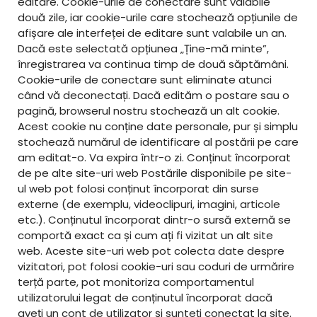
editare. Cookie-urile de conectare sunt valabile
două zile, iar cookie-urile care stochează opțiunile de
afișare ale interfeței de editare sunt valabile un an.
Dacă este selectată opțiunea „Ține-mă minte”,
înregistrarea va continua timp de două săptămâni.
Cookie-urile de conectare sunt eliminate atunci
când vă deconectați. Dacă edităm o postare sau o
pagină, browserul nostru stochează un alt cookie.
Acest cookie nu conține date personale, pur și simplu
stochează numărul de identificare al postării pe care
am editat-o. Va expira într-o zi. Conținut încorporat
de pe alte site-uri web Postările disponibile pe site-
ul web pot folosi conținut încorporat din surse
externe (de exemplu, videoclipuri, imagini, articole
etc.). Conținutul încorporat dintr-o sursă externă se
comportă exact ca și cum ați fi vizitat un alt site
web. Aceste site-uri web pot colecta date despre
vizitatori, pot folosi cookie-uri sau coduri de urmărire
terță parte, pot monitoriza comportamentul
utilizatorului legat de conținutul încorporat dacă
aveți un cont de utilizator și sunteți conectat la site.