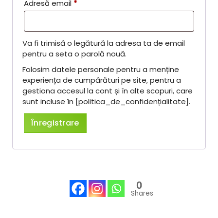
O
Adresă email
*
b
l
Va fi trimisă o legătură la adresa ta de email
i
pentru a seta o parolă nouă.
g
Folosim datele personale pentru a menține
a
experiența de cumpărături pe site, pentru a
t
gestiona accesul la cont și în alte scopuri, care
sunt incluse în [politica_de_confidențialitate].
o
r
Înregistrare
i
u
0
Shares