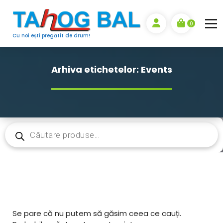
Sari
la
0
conținut
Cu noi ești pregătit de drum!
Arhiva etichetelor: Events
Products
search
Se pare că nu putem să găsim ceea ce cauți.