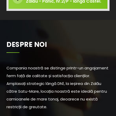
Zalău - Panic, nr.2/P - lăngă Castel.
DESPRE NOI
Compania noastră se distinge printr-un angajament
ferm față de calitate și satisfacția clienților.
Amplasați strategic lângă DN1, la ieșirea din Zalău
către Satu-Mare, locația noastră este ideală pentru
camioanele de mare tonaj, deoarece nu există
restricții de greutate.