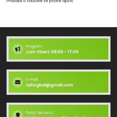
Probabil o căutare te poate ajuta.
Program
Luni-Vineri: 08:00 - 17:00
E-mail
tahogbal@gmail.com
Punct de lucru