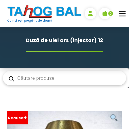
Sari
la
0
conținut
Cu noi ești pregătit de drum!
Duză de ulei ars (injector) 12
Products
search
Reduceri!