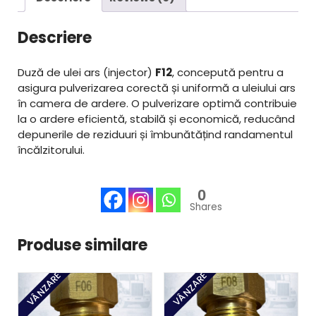
l
e
a
s
Descriere
f
t
o
e
s
:
Duză de ulei ars (injector)
F12
, concepută pentru a
t
2
asigura pulverizarea corectă și uniformă a uleiului ars
:
9
în camera de ardere. O pulverizare optimă contribuie
3
0
la o ardere eficientă, stabilă și economică, reducând
0
,
depunerile de reziduuri și îmbunătățind randamentul
0
0
încălzitorului.
,
0
l
0
e
Shares
l
i
e
.
i
Produse similare
.
VÂNZARE
VÂNZARE