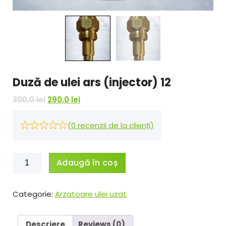
Duză de ulei ars (injector) 12
P
P
300,0
lei
290,0
lei
r
r
e
e
(
0
recenzii de la clienți)
ț
ț
u
u
l
l
Cantitate
Adaugă în coș
i
c
Duză
n
u
de
i
r
ulei
Categorie:
Arzatoare ulei uzat
ț
e
ars
i
n
(injector)
a
t
12
Descriere
Reviews (0)