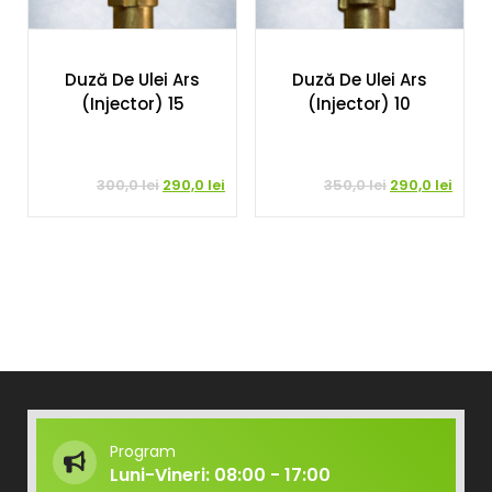
Duză De Ulei Ars
Duză De Ulei Ars
(injector) 15
(injector) 10
Prețul
Prețul
Prețul
Prețu
300,0
lei
290,0
lei
350,0
lei
290,0
lei
inițial
curent
inițial
curen
a
este:
a
este:
fost:
290,0 lei.
fost:
290,0 
300,0 lei.
350,0 lei.
Program
Luni-Vineri: 08:00 - 17:00