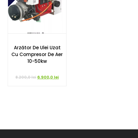
Arzător De Ulei Uzat
Cu Compresor De Aer
10-50kw
Prețul
Prețul
8.200,0
lei
6.900,0
lei
inițial
curent
a
este:
fost:
6.900,0 lei.
8.200,0 lei.