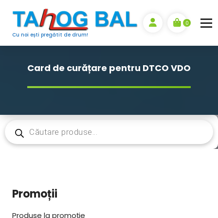
Sari
la
0
conținut
Cu noi ești pregătit de drum!
Card de curățare pentru DTCO VDO
Products
search
Promoții
Produse la promoție