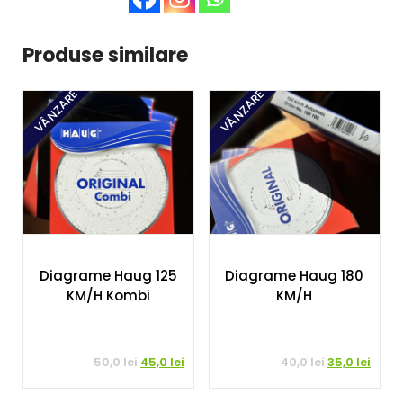
Produse similare
VÂNZARE
VÂNZARE
Diagrame Haug 125
Diagrame Haug 180
KM/H Kombi
KM/H
Prețul
Prețul
Prețul
Prețu
50,0
lei
45,0
lei
40,0
lei
35,0
lei
inițial
curent
inițial
curen
a
este:
a
este: