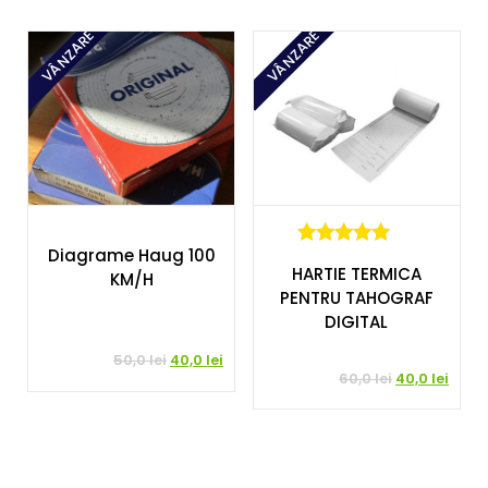
fost:
45,0 lei.
fost:
35,0 l
50,0 lei.
40,0 lei.
VÂNZARE
VÂNZARE
Diagrame Haug 100
4.7
HARTIE TERMICA
din 5
KM/H
PENTRU TAHOGRAF
DIGITAL
Prețul
Prețul
50,0
lei
40,0
lei
Prețul
Prețu
60,0
lei
40,0
lei
inițial
curent
inițial
curen
a
este:
a
este:
fost:
40,0 lei.
fost:
40,0 l
50,0 lei.
60,0 lei.