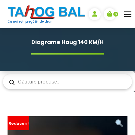
Sari
la
0
conținut
Cu noi ești pregătit de drum!
Diagrame Haug 140 KM/H
Products
search
Reduceri!