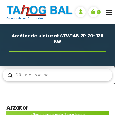
Sari
la
0
conținut
Cu noi ești pregătit de drum!
Arzător de ulei uzat STW146‑2P 70-139
Kw
Products
search
Arzator
S
Afișez toate cele 2 rezultate