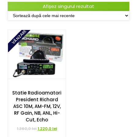
Afișez singurul rezultat
VÂNZARE
Statie Radioamatori
President Richard
ASC 10M, AM-FM, 12V,
RF Gain, NB, ANL, Hi-
Cut, Echo
Prețul
Prețul
1.360,0
lei
1.220,0
lei
inițial
curent