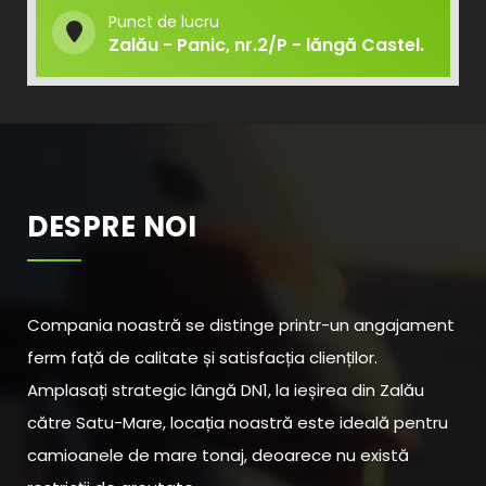
Punct de lucru
Zalău - Panic, nr.2/P - lăngă Castel.
DESPRE NOI
Compania noastră se distinge printr-un angajament
ferm față de calitate și satisfacția clienților.
Amplasați strategic lângă DN1, la ieșirea din Zalău
către Satu-Mare, locația noastră este ideală pentru
camioanele de mare tonaj, deoarece nu există