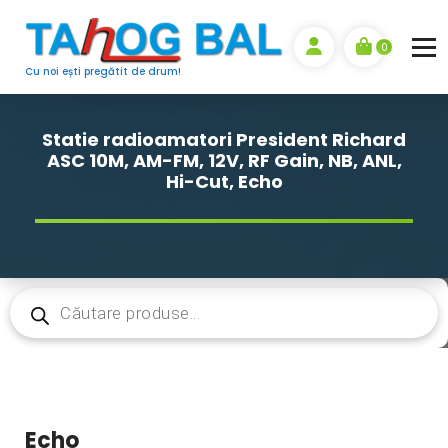
Sari
la
0
conținut
Cu noi ești pregătit de drum!
Statie radioamatori President Richard
ASC 10M, AM-FM, 12V, RF Gain, NB, ANL,
Hi-Cut, Echo
Products
search
Echo