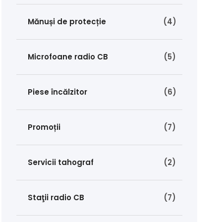
Mănuși de protecție
(4)
Microfoane radio CB
(5)
Piese încălzitor
(6)
Promoții
(7)
Servicii tahograf
(2)
Staţii radio CB
(7)