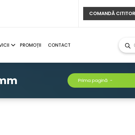
COMANDĂ CITITO
Produc
search
VICII
PROMOȚII
CONTACT
8 mm
Prima pagină
-