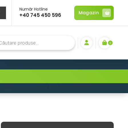
Număr Hotline
R
Magazin
+40 745 450 596
ts
0