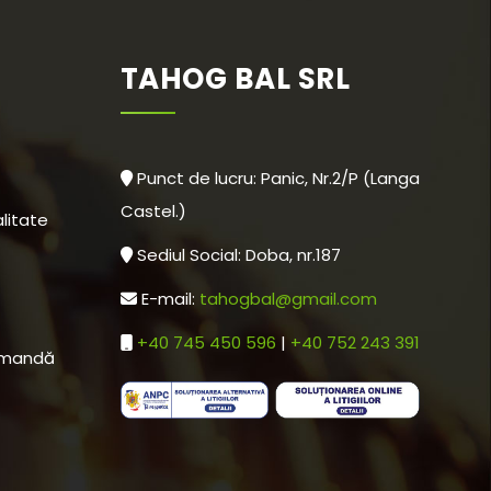
TAHOG BAL SRL
Punct de lucru: Panic, Nr.2/P (Langa
Castel.)
alitate
Sediul Social: Doba, nr.187
E-mail:
tahogbal@gmail.com
+40 745 450 596
|
+40 752 243 391
comandă