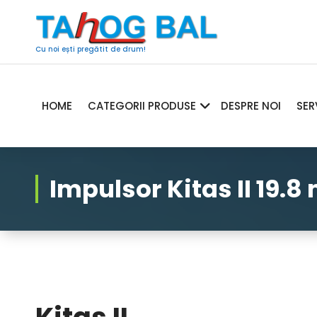
Sari
la
conținut
Cu noi ești pregătit de drum!
HOME
CATEGORII PRODUSE
DESPRE NOI
SER
Impulsor Kitas II 19.