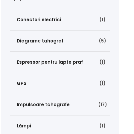
Conectori electrici
(1)
Diagrame tahograf
(5)
Espressor pentru lapte praf
(1)
GPS
(1)
Impulsoare tahografe
(17)
Lămpi
(1)