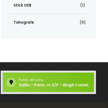
Stick USB
(1)
Tahografe
(9)
Punct de lucru
Zalău - Panic, nr.2/P - lăngă Castel.