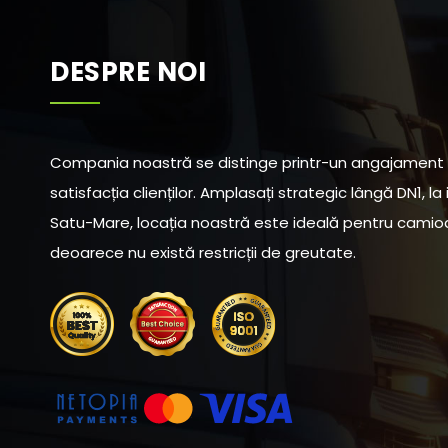
DESPRE NOI
Compania noastră se distinge printr-un angajament f
satisfacția clienților. Amplasați strategic lângă DN1, la
Satu-Mare, locația noastră este ideală pentru camio
deoarece nu există restricții de greutate.