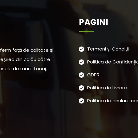
PAGINI
Termeni și Condiții
erm față de calitate și
 ieșirea din Zalău către
Politica de Confidenți
anele de mare tonaj,
GDPR
Politica de Livrare
Politica de anulare 