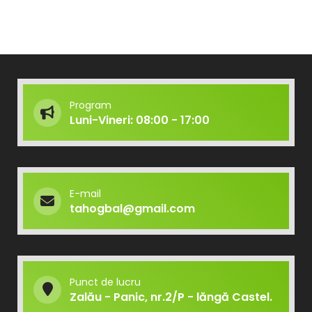
Program
Luni-Vineri: 08:00 - 17:00
E-mail
tahogbal@gmail.com
Punct de lucru
Zalău - Panic, nr.2/P - lăngă Castel.