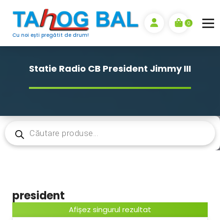
Sari
la
0
conținut
Cu noi ești pregătit de drum!
Statie Radio CB President Jimmy III
Products
search
president
Afișez singurul rezultat