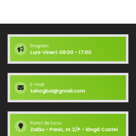
Program
Luni-Vineri: 08:00 - 17:00
E-mail
tahogbal@gmail.com
Punct de lucru
Zalău - Panic, nr.2/P - lăngă Castel.