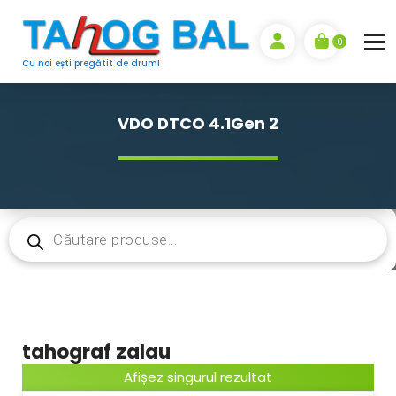
Sari
la
0
conținut
Cu noi ești pregătit de drum!
VDO DTCO 4.1Gen 2
Products
search
tahograf zalau
Afișez singurul rezultat