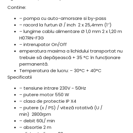
:
5
Contine:
8
0
0
,
– pompa cu auto-amorsare si by-pass
0
0
– racord la furtun Ø / inch 2 x 25,4mm (1″)
,
– lungime cablu alimentare Ø 1,0 mm 2 x 1,20 m
0
l
H07RN-F3G
e
– intrerupator On/Off
l
i
emperatura maxima a lichidului transportat nu
e
.
trebuie să depășească + 35 °C în funcționare
i
permanentă.
.
Temperatura de lucru: – 30°C + 40°C
Specificatii
– tensiune intrare 230V ~ 50Hz
– putere motor 550 W
– clasa de protectie IP X4
– putere (x / PS) / viteză rotativă (U /
min) 2800rpm
– debit 60L/ min
– absortie 2 m