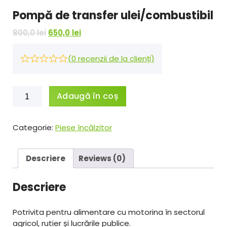
Pompă de transfer ulei/combustibil
P
P
800,0
lei
650,0
lei
r
r
e
e
(
0
recenzii de la clienți)
ț
ț
u
u
l
l
Cantitate
Adaugă în coș
i
c
Pompă
n
u
de
i
r
transfer
Categorie:
Piese încălzitor
ț
e
ulei/combustibil
i
n
a
t
Descriere
Reviews (0)
l
e
a
s
Descriere
f
t
o
e
s
:
Potrivita pentru alimentare cu motorina în sectorul
t
6
agricol, rutier și lucrările publice.