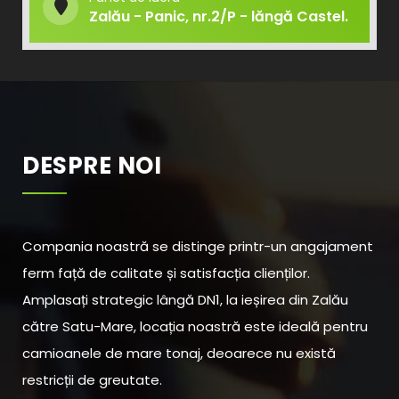
Zalău - Panic, nr.2/P - lăngă Castel.
DESPRE NOI
Compania noastră se distinge printr-un angajament
ferm față de calitate și satisfacția clienților.
Amplasați strategic lângă DN1, la ieșirea din Zalău
către Satu-Mare, locația noastră este ideală pentru
camioanele de mare tonaj, deoarece nu există
restricții de greutate.