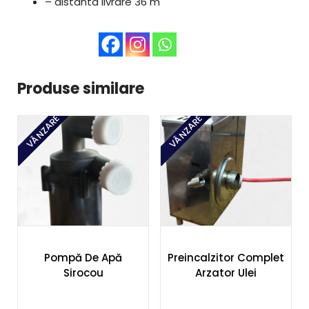
– distanta livrare 36 m
Produse similare
VÂNZARE
VÂNZARE
Pompă De Apă
Preincalzitor Complet
Sirocou
Arzator Ulei