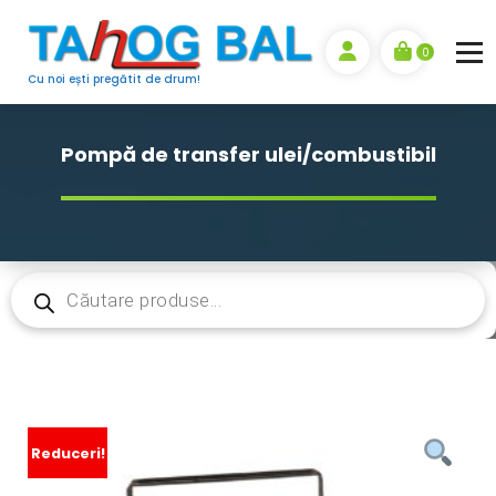
Sari
la
0
conținut
Cu noi ești pregătit de drum!
Pompă de transfer ulei/combustibil
Products
search
Reduceri!