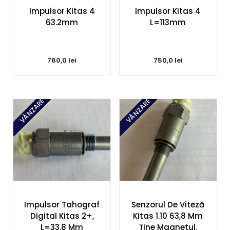
Impulsor Kitas 4
Impulsor Kitas 4
63.2mm
L=113mm
760,0
lei
750,0
lei
VÂNZARE
VÂNZARE
Impulsor Tahograf
Senzorul De Viteză
Digital Kitas 2+,
Kitas 1.10 63,8 Mm
L=33.8 Mm
Ține Magnetul.